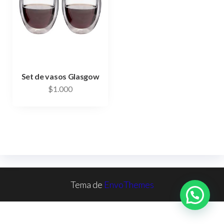
Set de vasos Glasgow
$
1.000
Tema de
EnvoThemes