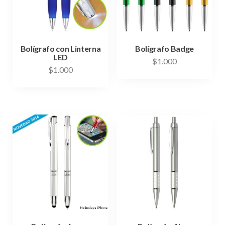
Bolígrafo con Linterna
Bolígrafo Badge
LED
$
1.000
$
1.000