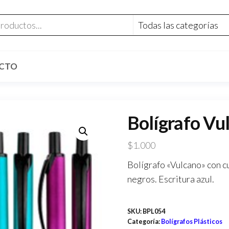
CTO
Bolígrafo Vu
$
1.000
Bolígrafo «Vulcano» con c
negros. Escritura azul.
SKU:
BPL054
Categoría:
Bolígrafos Plásticos