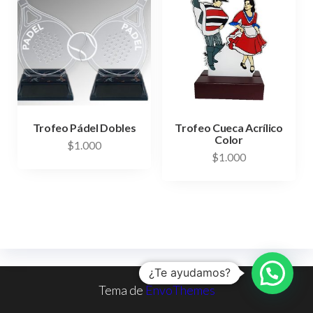
Trofeo Pádel Dobles
Trofeo Cueca Acrílico
Color
$
1.000
$
1.000
¿Te ayudamos?
Tema de
EnvoThemes