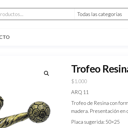
CTO
Trofeo Resi
$
1.000
ARQ 11
Trofeo de Resina con form
madera. Presentación en ca
Placa sugerida: 50×25