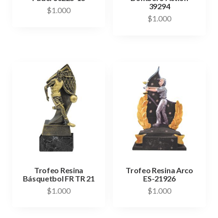
39294
$
1.000
$
1.000
Trofeo Resina
Trofeo Resina Arco
Básquetbol FR TR 21
ES-21926
$
1.000
$
1.000