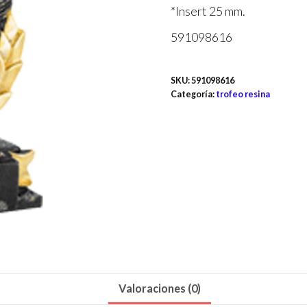
*Insert 25 mm.
591098616
SKU:
591098616
Categoría:
trofeo resina
Valoraciones (0)