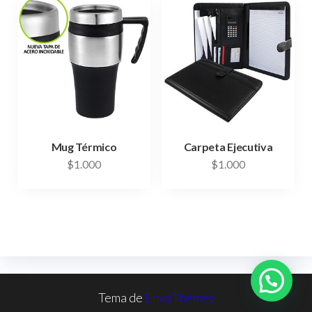
Mug Térmico
Carpeta Ejecutiva
$
1.000
$
1.000
Tema de
EnvoThemes