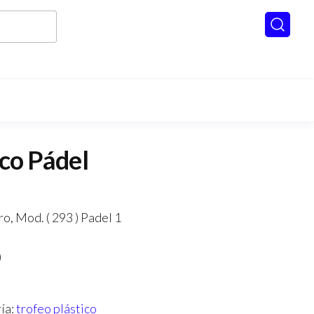
ico Pádel
ro, Mod. ( 293 ) Padel 1
)
ía:
trofeo plástico