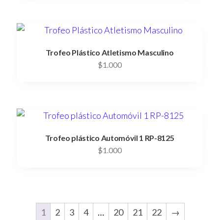
Trofeo Plástico Atletismo Masculino
$
1.000
Trofeo plástico Automóvil 1 RP-8125
$
1.000
1
2
3
4
…
20
21
22
→