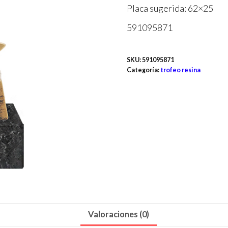
Placa sugerida: 62×25
591095871
SKU:
591095871
Categoría:
trofeo resina
Valoraciones (0)