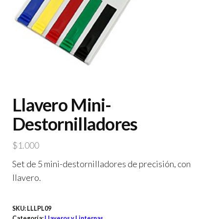
Llavero Mini-
Destornilladores
$
1.000
Set de 5 mini-destornilladores de precisión, con
llavero.
SKU:
LLLPL09
Categoría:
Llaveros y Linternas