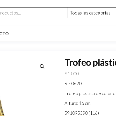
CTO
Trofeo plást
$
1.000
RP 0620
Trofeo plástico de color o
Altura: 16 cm.
591095398 (116)